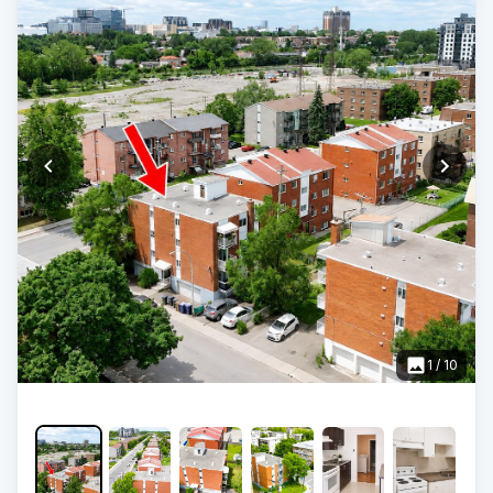
1
/
10